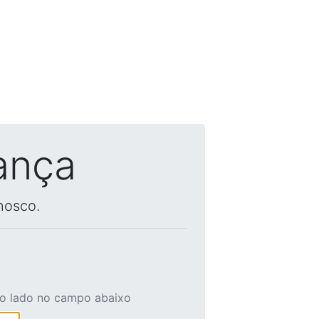
ança
nosco.
ao lado no campo abaixo