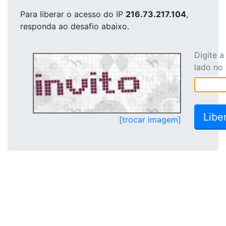
Para liberar o acesso
do IP
216.73.217.104
,
responda ao desafio abaixo.
Digite 
lado no
[trocar imagem]