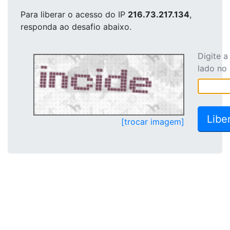
Para liberar o acesso
do IP
216.73.217.134
,
responda ao desafio abaixo.
Digite 
lado no
[trocar imagem]