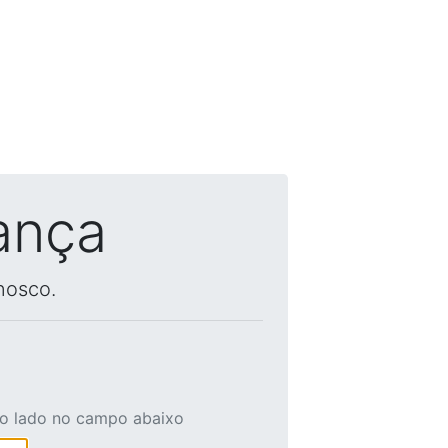
ança
nosco.
ao lado no campo abaixo