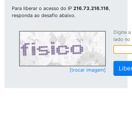
Para liberar o acesso
do IP
216.73.216.116
,
responda ao desafio abaixo.
Digite 
lado no
[trocar imagem]