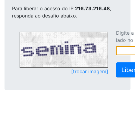
Para liberar o acesso
do IP
216.73.216.48
,
responda ao desafio abaixo.
Digite 
lado no
[trocar imagem]