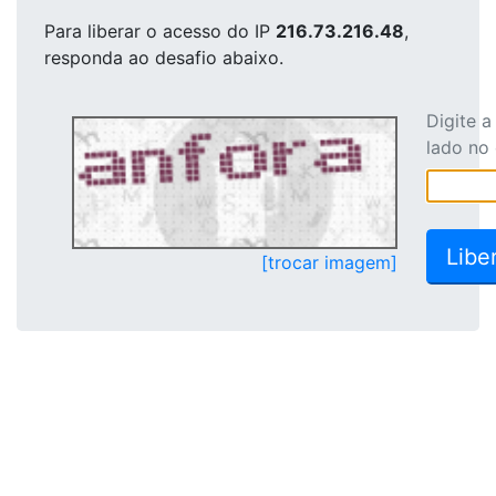
Para liberar o acesso
do IP
216.73.216.48
,
responda ao desafio abaixo.
Digite 
lado no
[trocar imagem]