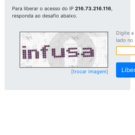
Para liberar o acesso
do IP
216.73.216.116
,
responda ao desafio abaixo.
Digite 
lado no
[trocar imagem]