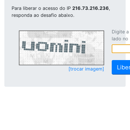
Para liberar o acesso
do IP
216.73.216.236
,
responda ao desafio abaixo.
Digite 
lado no
[trocar imagem]