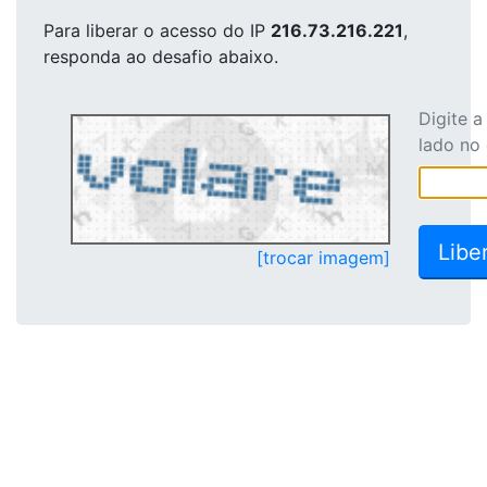
Para liberar o acesso
do IP
216.73.216.221
,
responda ao desafio abaixo.
Digite 
lado no
[trocar imagem]