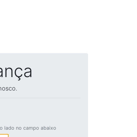
ança
nosco.
ao lado no campo abaixo