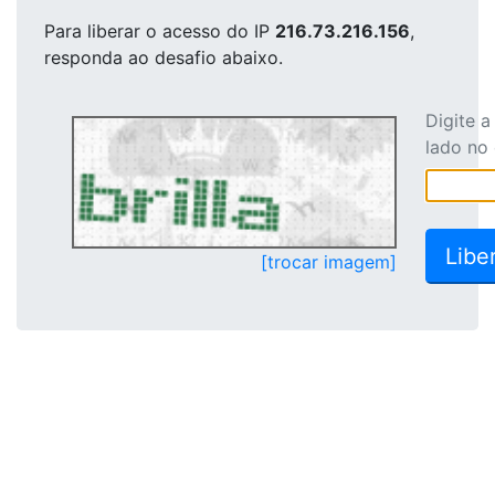
Para liberar o acesso
do IP
216.73.216.156
,
responda ao desafio abaixo.
Digite 
lado no
[trocar imagem]