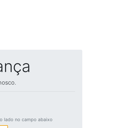
ança
nosco.
ao lado no campo abaixo