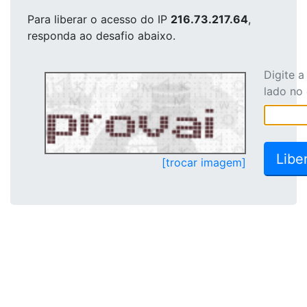
Para liberar o acesso
do IP
216.73.217.64
,
responda ao desafio abaixo.
Digite 
lado no
[trocar imagem]