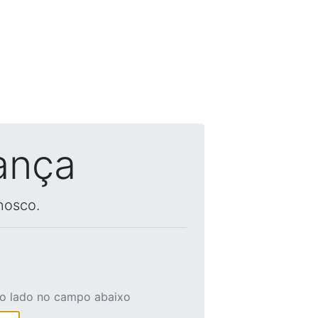
ança
nosco.
ao lado no campo abaixo