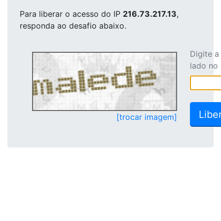
Para liberar o acesso
do IP
216.73.217.13
,
responda ao desafio abaixo.
Digite 
lado no
[trocar imagem]