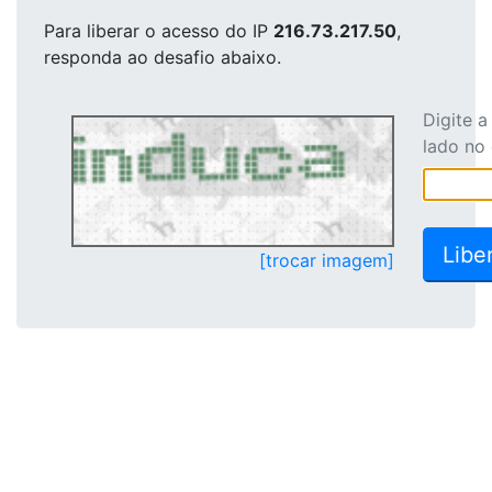
Para liberar o acesso
do IP
216.73.217.50
,
responda ao desafio abaixo.
Digite 
lado no
[trocar imagem]