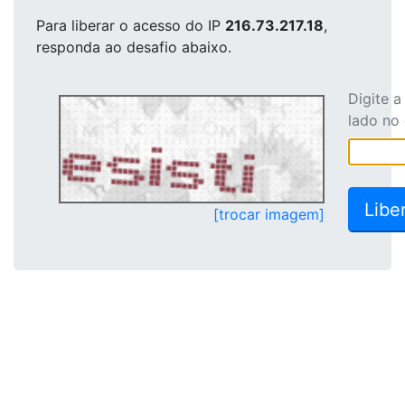
Para liberar o acesso
do IP
216.73.217.18
,
responda ao desafio abaixo.
Digite 
lado no
[trocar imagem]