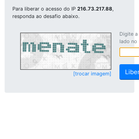
Para liberar o acesso
do IP
216.73.217.88
,
responda ao desafio abaixo.
Digite 
lado no
[trocar imagem]