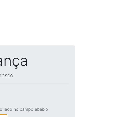
ança
nosco.
ao lado no campo abaixo