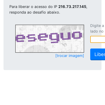
Para liberar o acesso
do IP
216.73.217.145
,
responda ao desafio abaixo.
Digite 
lado no
[trocar imagem]