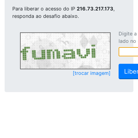
Para liberar o acesso
do IP
216.73.217.173
,
responda ao desafio abaixo.
Digite 
lado no
[trocar imagem]