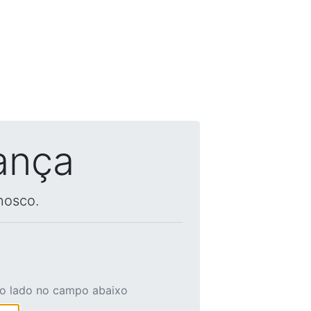
ança
nosco.
ao lado no campo abaixo