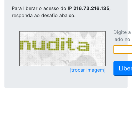
Para liberar o acesso
do IP
216.73.216.135
,
responda ao desafio abaixo.
Digite 
lado no
[trocar imagem]