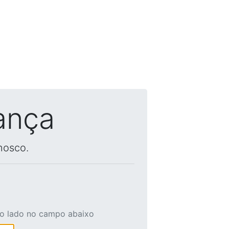
ança
nosco.
ao lado no campo abaixo