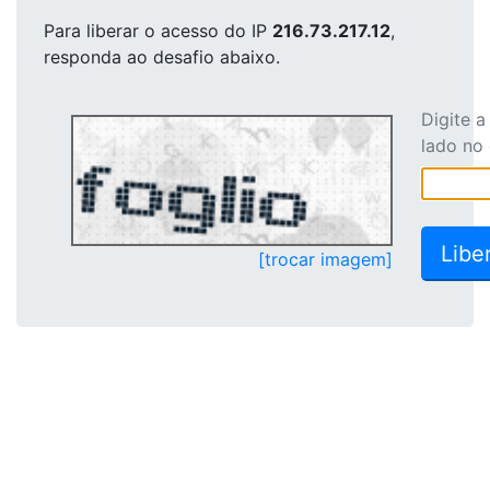
Para liberar o acesso
do IP
216.73.217.12
,
responda ao desafio abaixo.
Digite 
lado no
[trocar imagem]