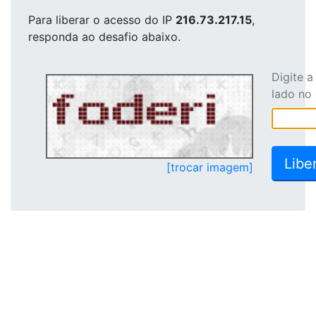
Para liberar o acesso
do IP
216.73.217.15
,
responda ao desafio abaixo.
Digite 
lado no
[trocar imagem]