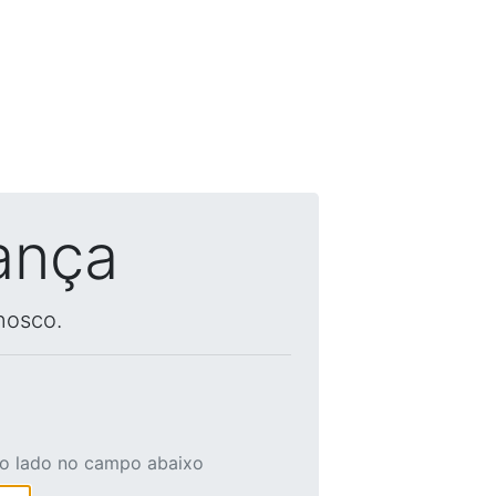
ança
nosco.
ao lado no campo abaixo