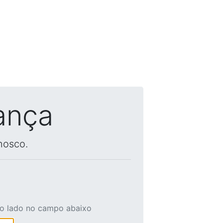
ança
nosco.
ao lado no campo abaixo