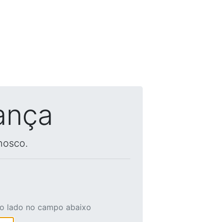
ança
nosco.
ao lado no campo abaixo