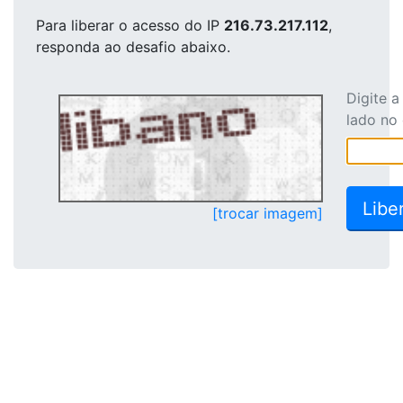
Para liberar o acesso
do IP
216.73.217.112
,
responda ao desafio abaixo.
Digite 
lado no
[trocar imagem]