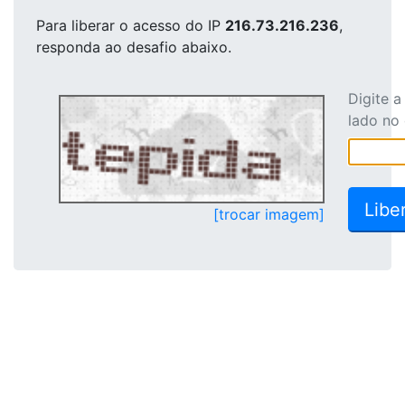
Para liberar o acesso
do IP
216.73.216.236
,
responda ao desafio abaixo.
Digite 
lado no
[trocar imagem]