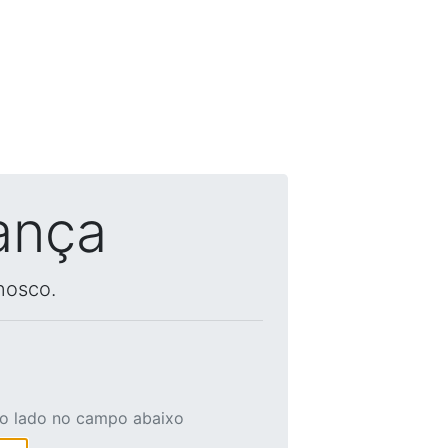
ança
nosco.
ao lado no campo abaixo