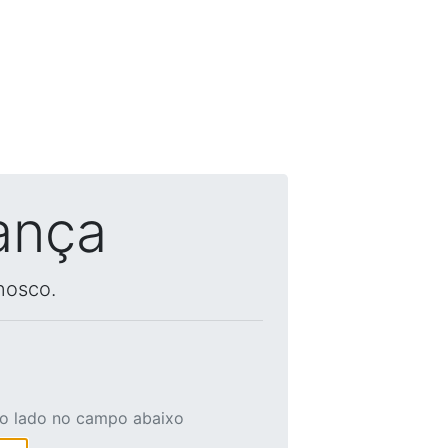
ança
nosco.
ao lado no campo abaixo