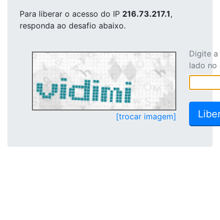
Para liberar o acesso
do IP
216.73.217.1
,
responda ao desafio abaixo.
Digite 
lado no
[trocar imagem]