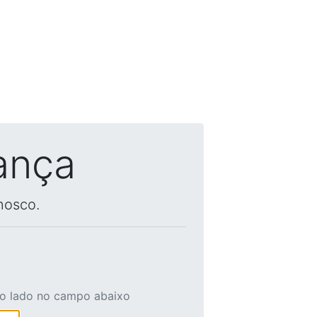
ança
nosco.
ao lado no campo abaixo