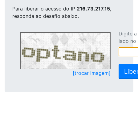
Para liberar o acesso
do IP
216.73.217.15
,
responda ao desafio abaixo.
Digite 
lado no
[trocar imagem]