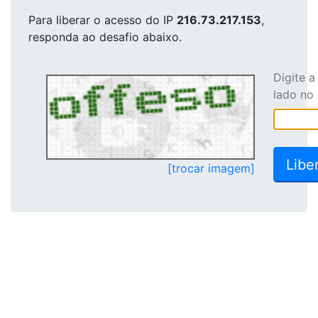
Para liberar o acesso
do IP
216.73.217.153
,
responda ao desafio abaixo.
Digite 
lado no
[trocar imagem]