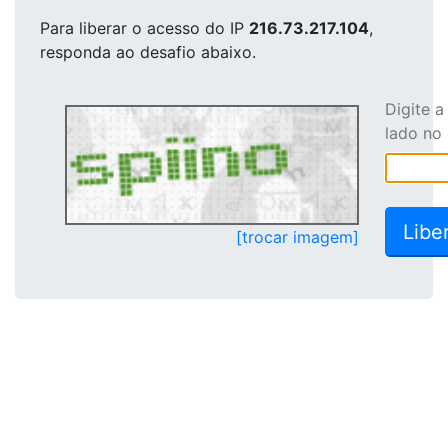
Para liberar o acesso
do IP
216.73.217.104
,
responda ao desafio abaixo.
Digite 
lado no
[trocar imagem]