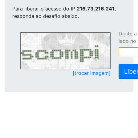
Para liberar o acesso
do IP
216.73.216.241
,
responda ao desafio abaixo.
Digite 
lado no
[trocar imagem]