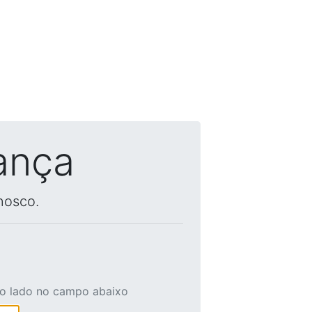
ança
nosco.
ao lado no campo abaixo