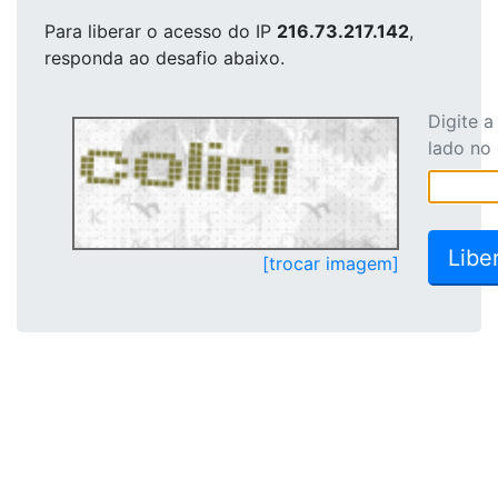
Para liberar o acesso
do IP
216.73.217.142
,
responda ao desafio abaixo.
Digite 
lado no
[trocar imagem]