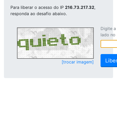
Para liberar o acesso
do IP
216.73.217.32
,
responda ao desafio abaixo.
Digite 
lado no
[trocar imagem]