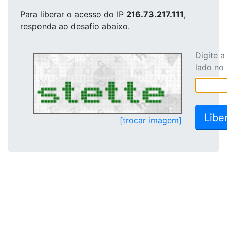
Para liberar o acesso
do IP
216.73.217.111
,
responda ao desafio abaixo.
Digite 
lado no
[trocar imagem]