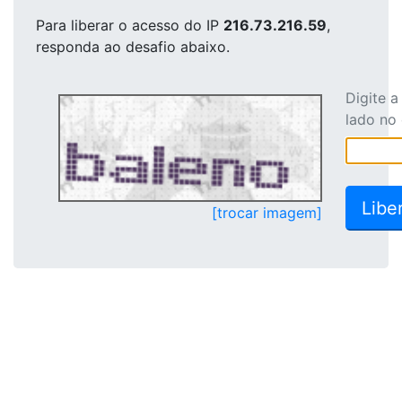
Para liberar o acesso
do IP
216.73.216.59
,
responda ao desafio abaixo.
Digite 
lado no
[trocar imagem]