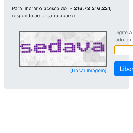
Para liberar o acesso
do IP
216.73.216.221
,
responda ao desafio abaixo.
Digite 
lado no
[trocar imagem]