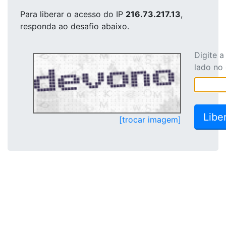
Para liberar o acesso
do IP
216.73.217.13
,
responda ao desafio abaixo.
Digite 
lado no
[trocar imagem]