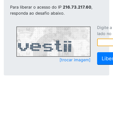
Para liberar o acesso
do IP
216.73.217.60
,
responda ao desafio abaixo.
Digite 
lado no
[trocar imagem]