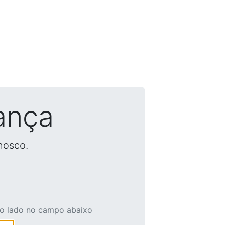
ança
nosco.
ao lado no campo abaixo