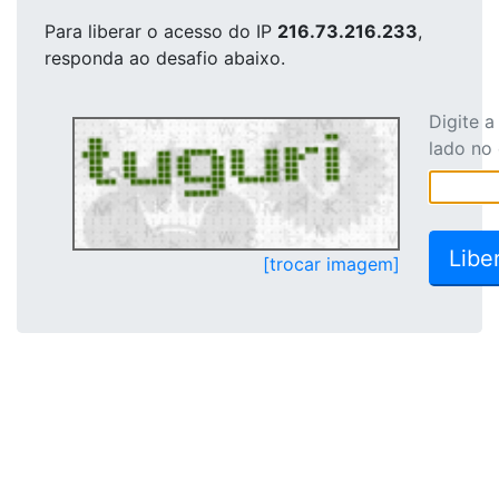
Para liberar o acesso
do IP
216.73.216.233
,
responda ao desafio abaixo.
Digite 
lado no
[trocar imagem]